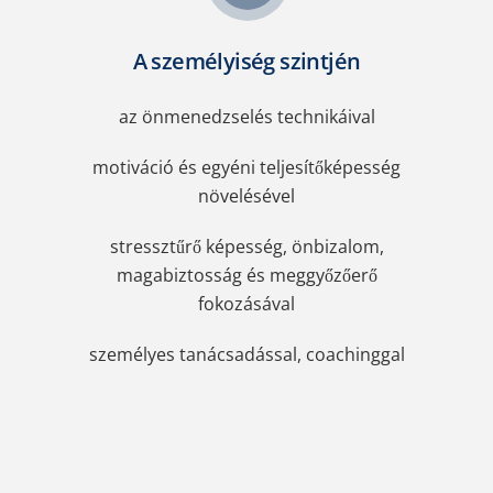
A személyiség szintjén
az önmenedzselés technikáival
motiváció és egyéni teljesítőképesség
növelésével
stressztűrő képesség, önbizalom,
magabiztosság és meggyőzőerő
fokozásával
személyes tanácsadással, coachinggal