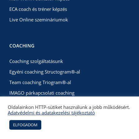
ECA coach és tréner képzés
Live Online szemináriumok
COACHING
Coaching szolgáltatásunk
Egyéni coaching Structogram®-al
Team coaching Triogram®-al
IMAGO párkapcsolati coaching
Oldalainkon HTTP-sütiket használunk a jobb működésért.
Adatvédelmi és adatakezelési tájékoztató
CONSULTING
ELFOGADOM
Képzési stratégia