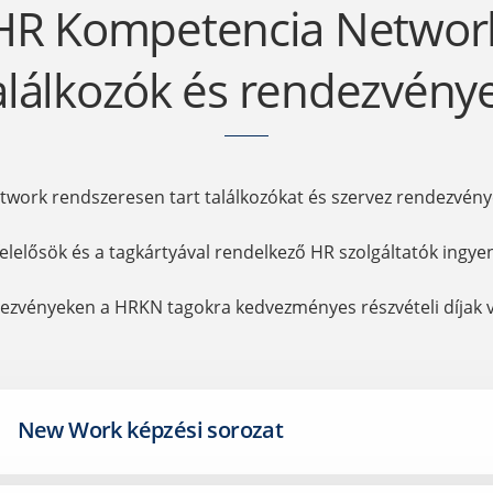
HR Kompetencia Networ
alálkozók és rendezvény
twork rendszeresen tart találkozókat és szervez rendezvény
felelősök és a tagkártyával rendelkező HR szolgáltatók ingye
ezvényeken a HRKN tagokra kedvezményes részvételi díjak 
New Work képzési sorozat