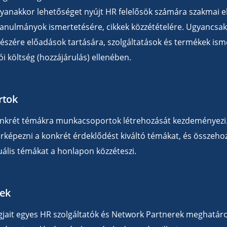
yanakkor lehetőséget nyújt HR felelősök számára szakmai e
anulmányok ismertetésére, cikkek közzétételére. Ugyancsak 
részére előadások tartására, szolgáltatások és termékek ism
ói költség (hozzájárulás) ellenében.
rtok
nkrét témákra munkacsoportok létrehozását kezdeményezi
térképezni a konkrét érdeklődést kiváltó témákat, és összeh
ális témákat a honlapon közzéteszi.
ek
jait egyes HR szolgáltatók és Network Partnerek meghatároz