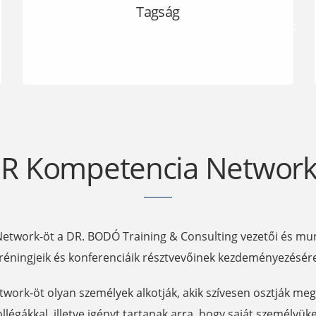
Tagság
BEMUTATKOZUNK
KÉPZÉSEK
COACHING
R Kompetencia Network
twork-öt a DR. BODÓ Training & Consulting vezetői és mun
réningjeik és konferenciáik résztvevőinek kezdeményezésér
ork-öt olyan személyek alkotják, akik szívesen osztják me
llégákkal, illetve igényt tartanak arra, hogy saját személyü