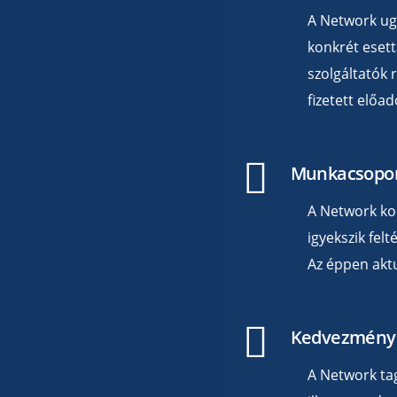
A Network ug
konkrét esett
szolgáltatók 
fizetett előad
Munkacsopo
A Network ko
igyekszik fel
Az éppen aktu
Kedvezmény
A Network tag