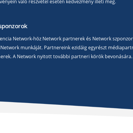
zvényein való részvétel esetén kedvezmény illeti meg.
 sponzorok
ncia Network-höz Network partnerek és Network szponzoro
 Network munkáját. Partnereink ezidáig egyrészt médiapart
erek. A Network nyitott további partneri körök bevonására.