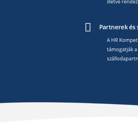
illetve rende
Partnerek és
A HR Kompete
támogatják a
szállodapartn