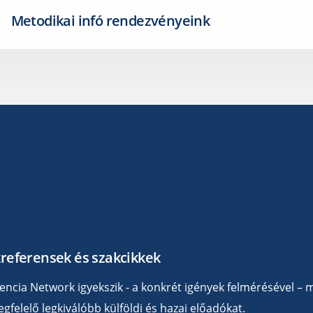
Metodikai infó rendezvényeink
kreferensek és szakcikkek
cia Network igyekszik - a konkrét igények felmérésével – m
felelő legkiválóbb külföldi és hazai előadókat.