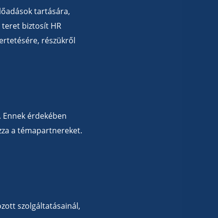
lőadások tartására,
teret biztosít HR
ertetésére, részükről
. Ennek érdekében
ozza a témapartnereket.
ott szolgáltatásainál,