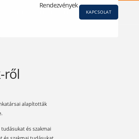
Rendezvények
CONSULTING
HR NETWORK
KAPCSOLAT
-ről
katársai alapították
e.
g tudásukat és szakmai
ket és szakmai tudásukat