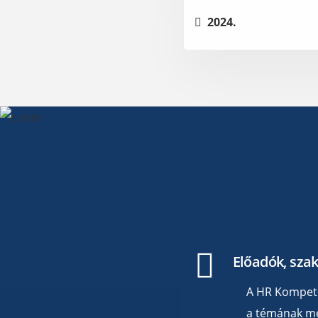
2024.
Előadók, sza
A HR Kompeten
a témának meg