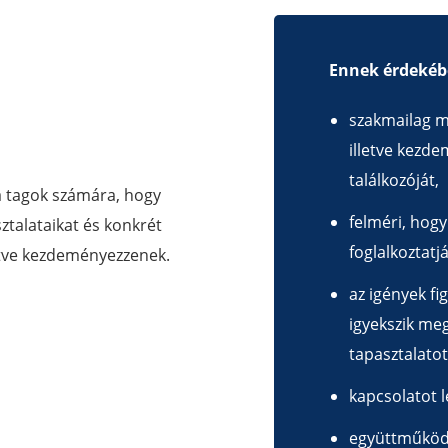
Ennek érdeké
szakmailag m
illetve kezd
találkozóját,
 a tagok számára, hogy
felméri, hog
ztalataikat és konkrét
foglalkoztat
etve kezdeményezzenek.
az igények fi
igyekszik me
tapasztalatot
kapcsolatot l
együttműködi