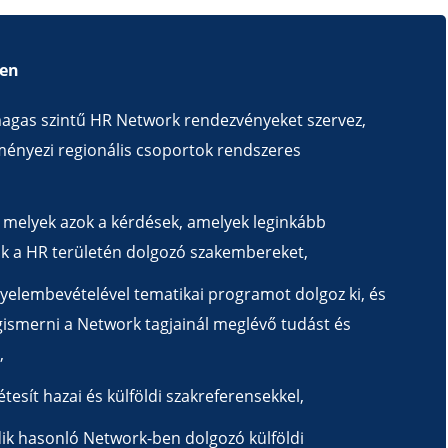
ben
agas szintű HR Network rendezvényeket szervez,
eményezi regionális csoportok rendszeres
y melyek azok a kérdések, amelyek leginkább
ják a HR területén dolgozó szakembereket,
gyelembevételével tematikai programot dolgoz ki, és
gismerni a Network tagjainál meglévő tudást és
,
étesít hazai és külföldi szakreferensekkel,
k hasonló Network-ben dolgozó külföldi