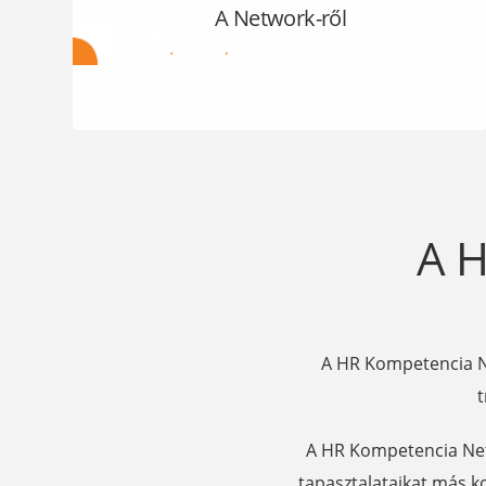
A Network-ről
A H
A HR Kompetencia Ne
t
A HR Kompetencia Netw
tapasztalataikat más ko