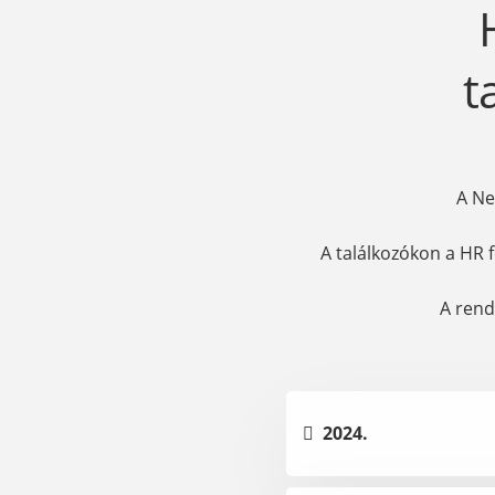
t
A Ne
A találkozókon a HR 
A rend
2024.