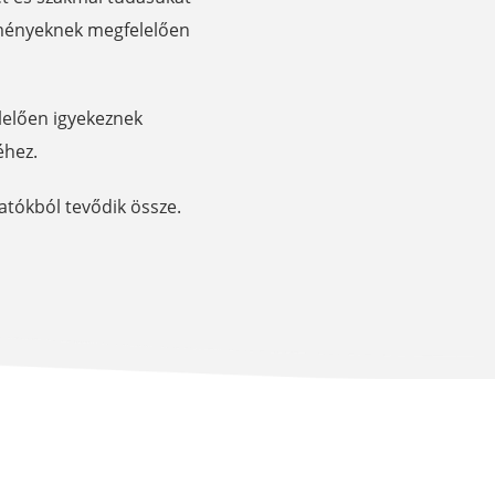
eményeknek megfelelően
elelően igyekeznek
éhez.
atókból tevődik össze.