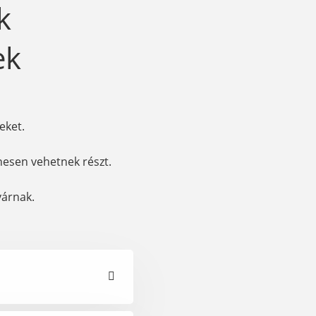
k
ek
eket.
nesen vehetnek részt.
várnak.