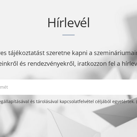
Hírlevél
es tájékoztatást szeretne kapni a szemináriumain
einkről és rendezvényekről, iratkozzon fel a hírle
mpty.
mpty.
állapításával és tárolásával kapcsolatfelvétel céljából egyetértek. 