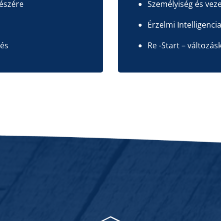
észére
Személyiség és vez
Érzelmi Intelligenci
lés
Re -Start – változá