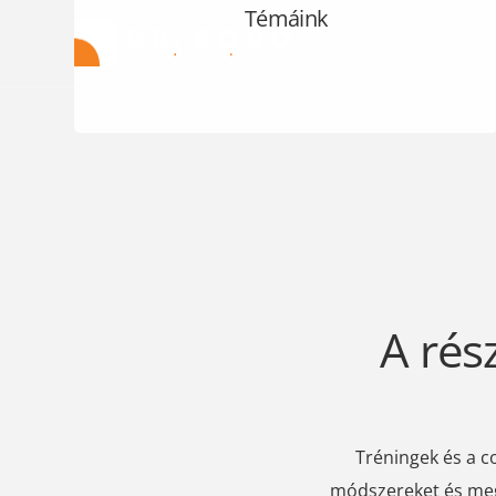
Témáink
A rés
Tréningek és a 
módszereket és meg