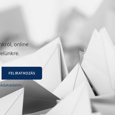
król, online
velünkre.
(
Adatvédelmi