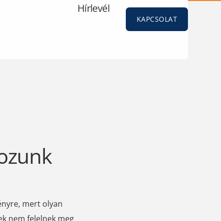
Hírlevél
CONSULTING
HR NETWORK
KAPCSOLAT
pozunk
nyre, mert olyan
ek nem felelnek meg