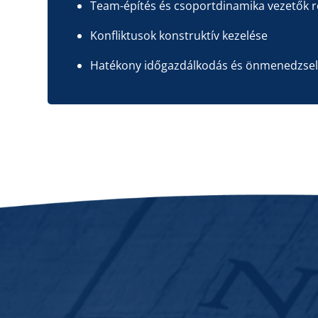
Team-építés és csoportdinamika vezetők r
Konfliktusok konstruktív kezelése
Hatékony időgazdálkodás és önmenedzse