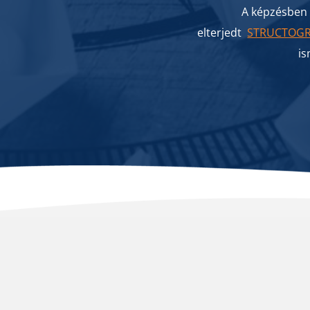
A képzésben 
elterjedt
STRUCTOG
is