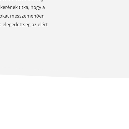
kerének titka, hogy a
látokat messzemenően
s elégedettség az elért