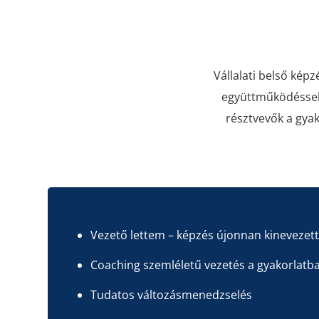
Vállalati belső képz
együttműködéssel a
résztvevők a gya
Vezető lettem – képzés újonnan kinevezet
Coaching szemléletű vezetés a gyakorlatb
Tudatos változásmenedzselés