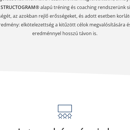
A
STRUCTOGRAM®
alapú tréning és coaching rendszerünk si
ségét, az azokban rejlő erősségeket, és adott esetben kor
redmény: elkötelezettség a kitűzött célok megvalósítására é
eredménnyel hosszú távon is.