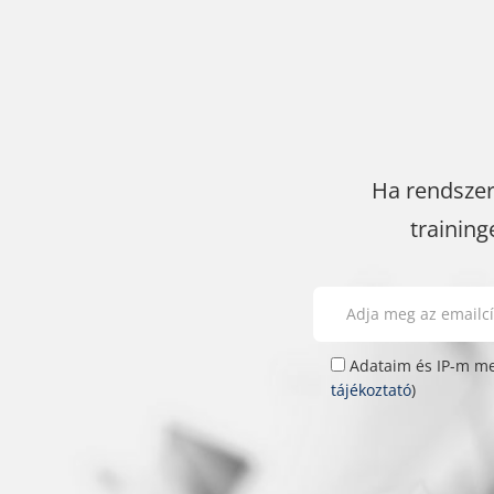
Ha rendszer
training
Please leave this field e
Please leave this field e
Adataim és IP-m meg
tájékoztató
)