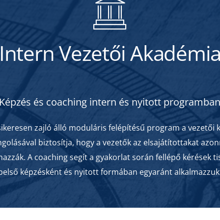
Intern Vezetői Akadémi
Képzés és coaching intern és nyitott programba
ikeresen zajló álló moduláris felépítésű program a vezetői 
lásával biztosítja, hogy a vezetők az elsajátítottakat azon
mazzák. A coaching segít a gyakorlat során fellépő kérések tis
belső képzésként és nyitott formában egyaránt alkalmazzuk