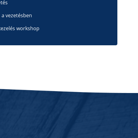
etés
a a vezetésben
skezelés workshop