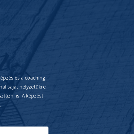
a
n
képzés és a coaching
nal saját helyzetükre
ztázni is. A képzést
.