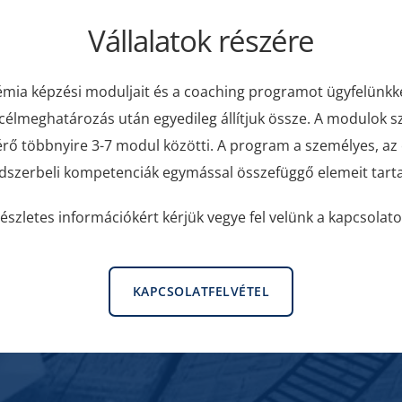
Vállalatok részére
émia képzési moduljait és a coaching programot ügyfelünkke
 célmeghatározás után egyedileg állítjuk össze. A modulok
érő többnyire 3-7 modul közötti. A program a személyes, a
dszerbeli kompetenciák egymással összefüggő elemeit tart
észletes információkért kérjük vegye fel velünk a kapcsolato
KAPCSOLATFELVÉTEL