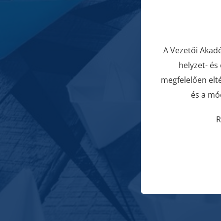
A Vezetői Akad
helyzet- és
megfelelően elt
és a mó
R