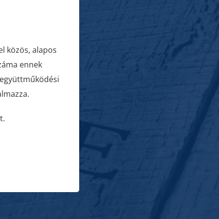
l közös, alapos
 száma ennek
z együttműködési
almazza.
t.