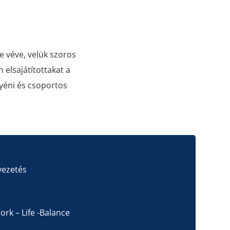
be véve, velük szoros
 elsajátítottakat a
yéni és csoportos
vezetés
ork – Life -Balance