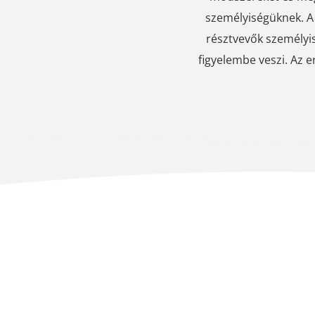
személyiségüknek. 
résztvevők személyi
figyelembe veszi. Az e