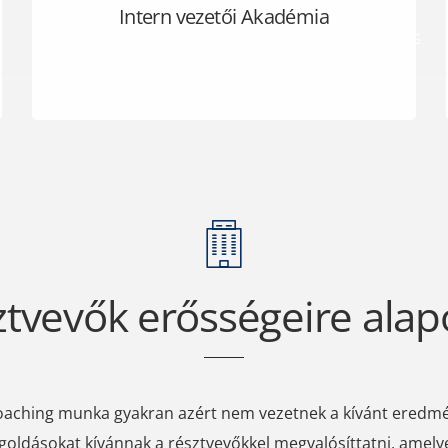
Intern vezetői Akadémia
BEMUTATKOZUNK
KÉPZÉSEK
COACHING
ztvevők erősségeire ala
coaching munka gyakran azért nem vezetnek a kívánt eredmé
oldásokat kívánnak a résztvevőkkel megvalósíttatni, amely