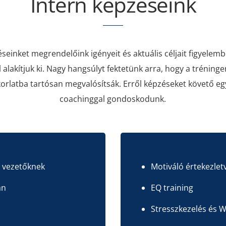
Intern képzéseink
éseinket megrendelőink igényeit és aktuális céljait figyelem
lakítjuk ki. Nagy hangsúlyt fektetünk arra, hogy a tréningen
korlatba tartósan megvalósítsák. Erről képzéseket követő eg
coachinggal gondoskodunk.
t vezetőknek
Motiváló értekezlet
an
EQ training
Stresszkezelés és W