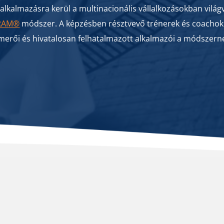
alkalmazásra kerül a multinacionális vállalkozásokban világ
RAM®
módszer. A képzésben résztvevő trénerek és coachok
merői és hivatalosan felhatalmazott alkalmazói a módszern