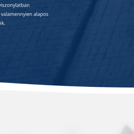
viszonylatban
 valamennyien alapos
ek.