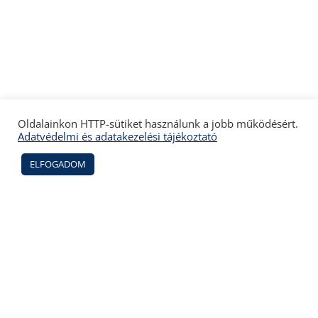
Oldalainkon HTTP-sütiket használunk a jobb működésért.
Adatvédelmi és adatakezelési tájékoztató
ELFOGADOM
Home
Elérhetőség
Impresszum
Adatvédelmi tájékoztató